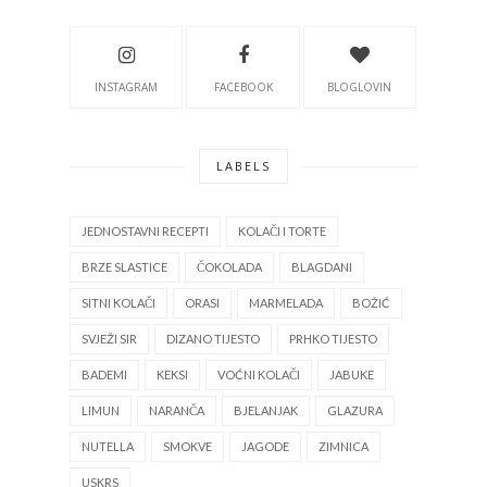
INSTAGRAM
FACEBOOK
BLOGLOVIN
LABELS
JEDNOSTAVNI RECEPTI
KOLAČI I TORTE
BRZE SLASTICE
ČOKOLADA
BLAGDANI
SITNI KOLAČI
ORASI
MARMELADA
BOŽIĆ
SVJEŽI SIR
DIZANO TIJESTO
PRHKO TIJESTO
BADEMI
KEKSI
VOĆNI KOLAČI
JABUKE
LIMUN
NARANČA
BJELANJAK
GLAZURA
NUTELLA
SMOKVE
JAGODE
ZIMNICA
USKRS