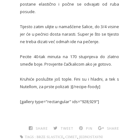
postane elastično i počne se odvajati od ruba
posude.
Tijesto zatim ulijte u namašćene šalice, do 3/4 visine
jer će u pećnici dosta narasti. Super je što se tijesto
ne treba dizati već odmah ide na pečenje.
Pecite 40-tak minuta na 170 stupnjeva do zlatno
smeđe boje. Provjerite čačkalicom ako je gotovo.
Kruhiće poslužite još tople. Fini su i hladni, a tek s
Nutellom, za prste polizati :)[/recipe-foody]
[gallery type="rectangular" ids="928,929"]
SHARE
TWEET
PIN
SHARE
,
,
TAGS :
BRZE SLASTICE
CIMET
JEDNOSTAVNI