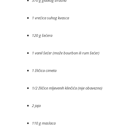
370 g glatkog brašna
1 vrećica suhog kvasca
120 g šećera
1 vanil šećer (može bourbon ili rum šećer)
1 žličica cimeta
1/2 žličice mljevenih klinčića (nije obavezno)
2 jaja
110 g maslaca