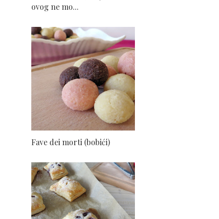
ovog ne mo...
Fave dei morti (bobići)