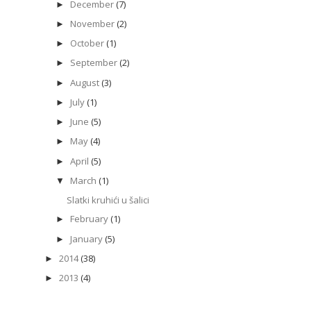
December
(7)
►
November
(2)
►
October
(1)
►
September
(2)
►
August
(3)
►
July
(1)
►
June
(5)
►
May
(4)
►
April
(5)
►
March
(1)
▼
Slatki kruhići u šalici
February
(1)
►
January
(5)
►
2014
(38)
►
2013
(4)
►