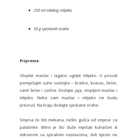
250 ml mlakog mlijeka
50 g sjeckanih oraha
Priprema:
Otopite maslac i lagano ugrijte mlijeko. U posudi
pomiješajte suhe sastojke – brašno, kvasac, šećer,
vanil šećer i začine. Dodajte jaja, otopljeni maslac i
mlijeko. Neka vam maslac i mlijeko ne budu
prevrući. Na kraju dodajte sjeckane orahe.
Smjesa će biti mekana, nešto gušća od smjese za
palačinke. Bitno je što duže miješati kuhačom ili
mikserom sa spiralnim nastavcima, dok tijesto ne