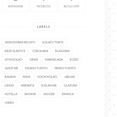
INSTAGRAM
FACEBOOK
BLOGLOVIN
LABELS
JEDNOSTAVNI RECEPTI
KOLAČI I TORTE
BRZE SLASTICE
ČOKOLADA
BLAGDANI
SITNI KOLAČI
ORASI
MARMELADA
BOŽIĆ
SVJEŽI SIR
DIZANO TIJESTO
PRHKO TIJESTO
BADEMI
KEKSI
VOĆNI KOLAČI
JABUKE
LIMUN
NARANČA
BJELANJAK
GLAZURA
NUTELLA
SMOKVE
JAGODE
ZIMNICA
USKRS