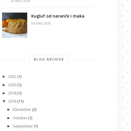
20 MAY 2020
Kugluf od naranče i maka
04 MAR 2018
BLOG ARCHIVE
2022
(1)
►
2020
(1)
►
2018
(1)
►
2016
(11)
▼
December
(2)
►
October
(1)
►
September
(1)
►