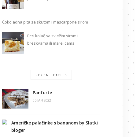
Čokoladna pita sa skutom i mascarpone sirom
Brzi kolač sa svježim sirom i
breskvama ili marelicama
RECENT POSTS
Panforte
05 JAN 2022
Američke palačinke s bananom by Slatki
bloger