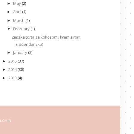
May
(2)
►
April
(1)
►
March
(1)
►
February
(1)
▼
Zimska torta sa kokosom i krem sirom
(rođendanska)
January
(2)
►
2015
(37)
►
2014
(38)
►
2013
(4)
►
LOVIN