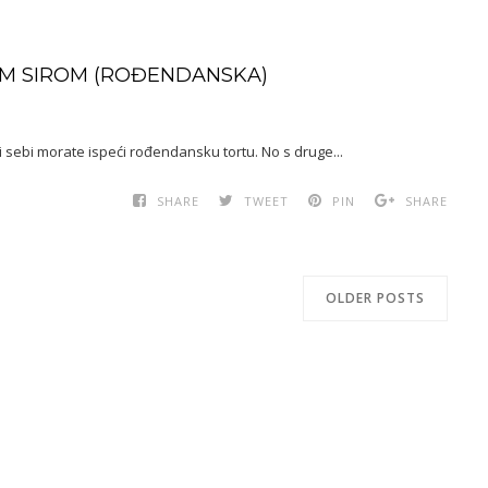
EM SIROM (ROĐENDANSKA)
mi sebi morate ispeći rođendansku tortu. No s druge...
SHARE
TWEET
PIN
SHARE
OLDER POSTS