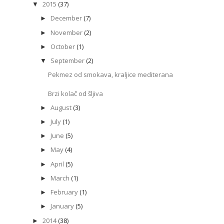
2015
(37)
▼
December
(7)
►
November
(2)
►
October
(1)
►
September
(2)
▼
Pekmez od smokava, kraljice mediterana
Brzi kolač od šljiva
August
(3)
►
July
(1)
►
June
(5)
►
May
(4)
►
April
(5)
►
March
(1)
►
February
(1)
►
January
(5)
►
2014
(38)
►