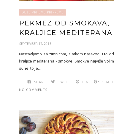
DUŽE VRIJEME PRIPREME
PEKMEZ OD SMOKAVA,
KRALJICE MEDITERANA
SEPTEMBER 17, 2015
Nastavljamo sa zimnicom, slatkom naravno, i to od
kraljice mediterana - smokve. Smokve najviše volim
suhe, to je...
SHARE
TWEET
PIN
SHARE
NO COMMENTS