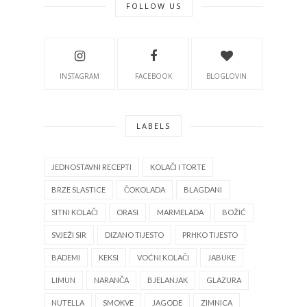
FOLLOW US
INSTAGRAM
FACEBOOK
BLOGLOVIN
LABELS
JEDNOSTAVNI RECEPTI
KOLAČI I TORTE
BRZE SLASTICE
ČOKOLADA
BLAGDANI
SITNI KOLAČI
ORASI
MARMELADA
BOŽIĆ
SVJEŽI SIR
DIZANO TIJESTO
PRHKO TIJESTO
BADEMI
KEKSI
VOĆNI KOLAČI
JABUKE
LIMUN
NARANČA
BJELANJAK
GLAZURA
NUTELLA
SMOKVE
JAGODE
ZIMNICA