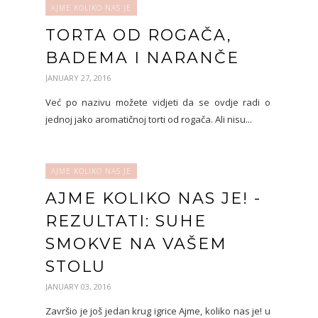
AJME KOLIKO NAS JE
TORTA OD ROGAČA,
BADEMA I NARANČE
JANUARY 27, 2016
Već po nazivu možete vidjeti da se ovdje radi o
jednoj jako aromatičnoj torti od rogača. Ali nisu...
AJME KOLIKO NAS JE
AJME KOLIKO NAS JE! -
REZULTATI: SUHE
SMOKVE NA VAŠEM
STOLU
JANUARY 03, 2016
Završio je još jedan krug igrice Ajme, koliko nas je! u