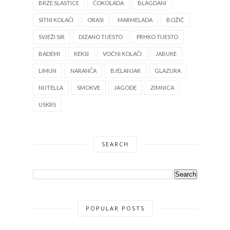
BRZE SLASTICE
ČOKOLADA
BLAGDANI
SITNI KOLAČI
ORASI
MARMELADA
BOŽIĆ
SVJEŽI SIR
DIZANO TIJESTO
PRHKO TIJESTO
BADEMI
KEKSI
VOĆNI KOLAČI
JABUKE
LIMUN
NARANČA
BJELANJAK
GLAZURA
NUTELLA
SMOKVE
JAGODE
ZIMNICA
USKRS
SEARCH
POPULAR POSTS