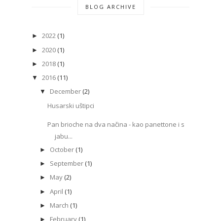
BLOG ARCHIVE
2022
(1)
►
2020
(1)
►
2018
(1)
►
2016
(11)
▼
December
(2)
▼
Husarski uštipci
Pan brioche na dva načina - kao panettone i s
jabu...
October
(1)
►
September
(1)
►
May
(2)
►
April
(1)
►
March
(1)
►
February
(1)
►