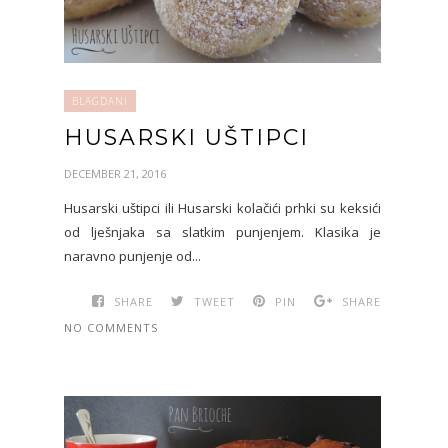
BLAGDANI
HUSARSKI UŠTIPCI
DECEMBER 21, 2016
Husarski uštipci ili Husarski kolačići prhki su keksići
od lješnjaka sa slatkim punjenjem. Klasika je
naravno punjenje od...
SHARE
TWEET
PIN
SHARE
NO COMMENTS