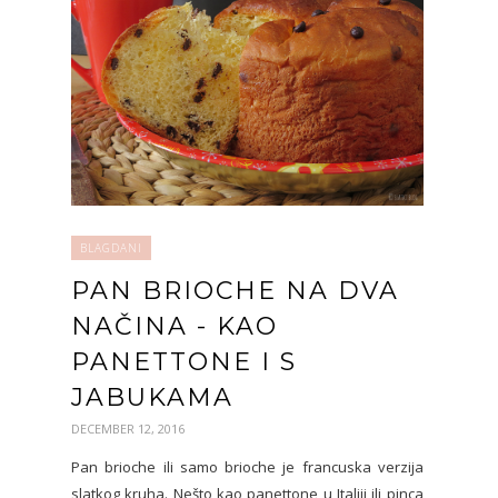
BLAGDANI
PAN BRIOCHE NA DVA
NAČINA - KAO
PANETTONE I S
JABUKAMA
DECEMBER 12, 2016
Pan brioche ili samo brioche je francuska verzija
slatkog kruha. Nešto kao panettone u Italiji ili pinca