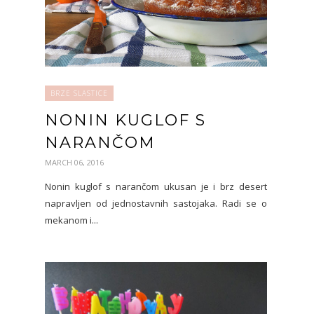
BRZE SLASTICE
NONIN KUGLOF S
NARANČOM
MARCH 06, 2016
Nonin kuglof s narančom ukusan je i brz desert
napravljen od jednostavnih sastojaka. Radi se o
mekanom i...