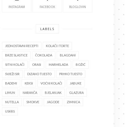
INSTAGRAM
FACEBOOK
BLOGLOVIN
LABELS
JEDNOSTAVNI RECEPTI
KOLAČI I TORTE
BRZE SLASTICE
ČOKOLADA
BLAGDANI
SITNI KOLAČI
ORASI
MARMELADA
BOŽIĆ
SVJEŽI SIR
DIZANO TIJESTO
PRHKO TIJESTO
BADEMI
KEKSI
VOĆNI KOLAČI
JABUKE
LIMUN
NARANČA
BJELANJAK
GLAZURA
NUTELLA
SMOKVE
JAGODE
ZIMNICA
USKRS