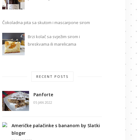
Čokoladna pita sa skutom i mascarpone sirom
Brzi kolač sa svježim sirom i
breskvama ili marelicama
RECENT POSTS
Panforte
05 JAN 2022
Američke palačinke s bananom by Slatki
bloger