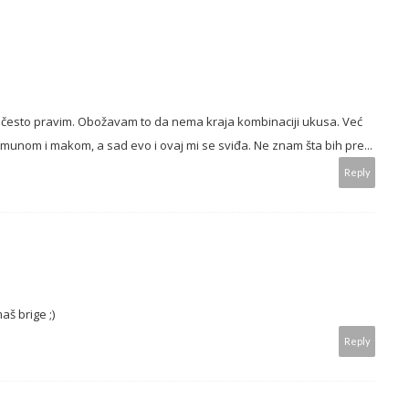
h često pravim. Obožavam to da nema kraja kombinaciji ukusa. Već
nom i makom, a sad evo i ovaj mi se sviđa. Ne znam šta bih pre...
Reply
š brige ;)
Reply