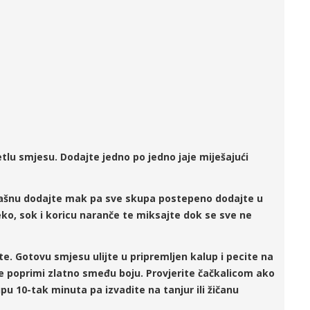
etlu smjesu. Dodajte jedno po jedno jaje miješajući
Brašnu dodajte mak pa sve skupa postepeno dodajte u
eko, sok i koricu naranče te miksajte dok se sve ne
e. Gotovu smjesu ulijte u pripremljen kalup i pecite na
e poprimi zlatno smeđu boju. Provjerite čačkalicom ako
pu 10-tak minuta pa izvadite na tanjur ili žičanu