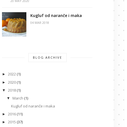
20 MAY 2020
Kugluf od naranče i maka
04 MAR 2018
BLOG ARCHIVE
2022
(1)
►
2020
(1)
►
2018
(1)
▼
March
(1)
▼
Kugluf od naranče i maka
2016
(11)
►
2015
(37)
►