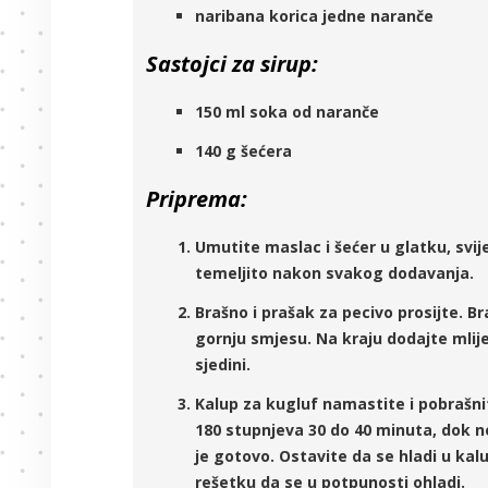
naribana korica jedne naranče
Sastojci za sirup:
150 ml soka od naranče
140 g šećera
Priprema:
Umutite maslac i šećer u glatku, svij
temeljito nakon svakog dodavanja.
Brašno i prašak za pecivo prosijte. 
gornju smjesu. Na kraju dodajte mlij
sjedini.
Kalup za kugluf namastite i pobrašnit
180 stupnjeva 30 do 40 minuta, dok n
je gotovo. Ostavite da se hladi u kalu
rešetku da se u potpunosti ohladi.