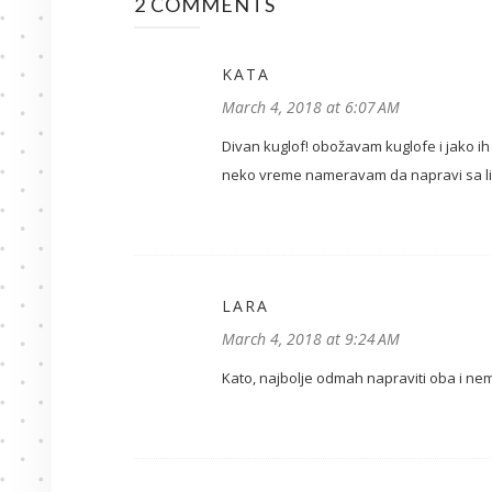
2 COMMENTS
KATA
March 4, 2018 at 6:07 AM
Divan kuglof! obožavam kuglofe i jako i
neko vreme nameravam da napravi sa limu
LARA
March 4, 2018 at 9:24 AM
Kato, najbolje odmah napraviti oba i nema