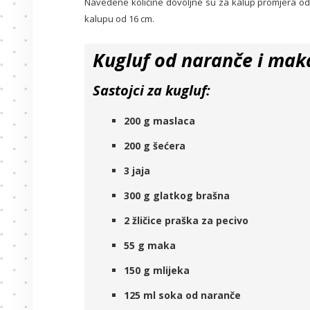
Navedene količine dovoljne su za kalup promjera od 
kalupu od 16 cm.
Kugluf od naranče i mak
Sastojci za kugluf:
200 g maslaca
200 g šećera
3 jaja
300 g glatkog brašna
2 žličice praška za pecivo
55 g maka
150 g mlijeka
125 ml soka od naranče