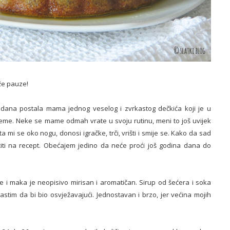
že pauze!
dana postala mama jednog veselog i zvrkastog dečkića koji je u
jeme. Neke se mame odmah vrate u svoju rutinu, meni to još uvijek
 mi se oko nogu, donosi igračke, trči, vrišti i smije se. Kako da sad
citi na recept. Obećajem jedino da neće proći još godina dana do
 i maka je neopisivo mirisan i aromatičan. Sirup od šećera i soka
kastim da bi bio osvježavajući. Jednostavan i brzo, jer većina mojih