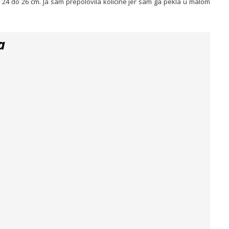
24 do 26 cm. Ja sam prepolovila količine jer sam ga pekla u malom
a