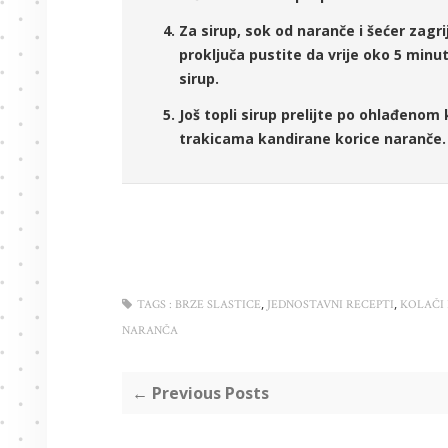
Za sirup, sok od naranče i šećer zagri
proključa pustite da vrije oko 5 minu
sirup.
Još topli sirup prelijte po ohlađenom k
trakicama kandirane korice naranče.
,
,
TAGS :
BRZE SLASTICE
JEDNOSTAVNI RECEPTI
KOLAČI 
NARANČA
← Previous Posts