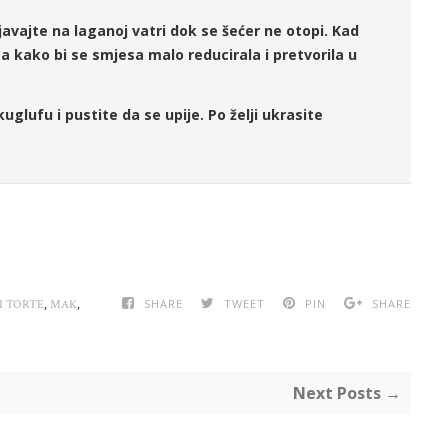
javajte na laganoj vatri dok se šećer ne otopi. Kad
ta kako bi se smjesa malo reducirala i pretvorila u
uglufu i pustite da se upije. Po želji ukrasite
,
,
SHARE
TWEET
PIN
SHARE
I TORTE
MAK
Next Posts →