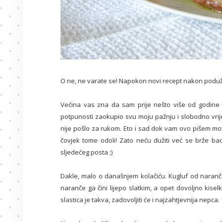
O ne, ne varate se! Napokon novi recept nakon podu
Većina vas zna da sam prije nešto više od godine 
potpunosti zaokupio svu moju pažnju i slobodno vri
nije pošlo za rukom. Eto i sad dok vam ovo pišem mota
čovjek tome odoli! Zato neću dužiti već se brže ba
sljedećeg posta ;)
Dakle, malo o današnjem kolačiću. Kugluf od naranče
naranče ga čini lijepo slatkim, a opet dovoljno kisel
slastica je takva, zadovoljiti će i najzahtjevnija nepca.